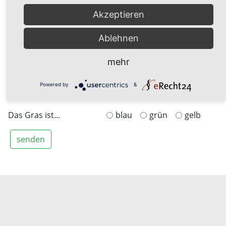
Akzeptieren
Nachricht
Ablehnen
mehr
Bitte beantworten sie die nachfolgende Frage. Sie dient
Powered by
&
zum Schutz vor Spam.
Das Gras ist...
blau
grün
gelb
senden