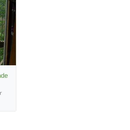
nde
r