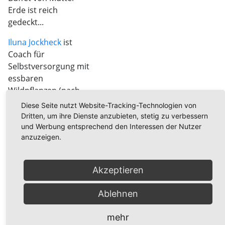
Erde ist reich
gedeckt...
Iluna Jockheck
ist
Coach für
Selbstversorgung mit
essbaren
Wildpflanzen (nach
Dr. Markus Strauß
)
Diese Seite nutzt Website-Tracking-Technologien von
Dritten, um ihre Dienste anzubieten, stetig zu verbessern
und Werbung entsprechend den Interessen der Nutzer
Treffpunkt
anzuzeigen.
Wandererparkplatz
in
56370 Kördorf (am
Akzeptieren
ersten Parkplatz
vorbei, Langwiese bis
Ablehnen
zum Ende
durchfahren, an der
mehr
Gabelung links)