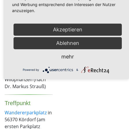
und Werbung entsprechend den Interessen der Nutzer
Jahrtausende lang
anzuzeigen.
war und wie es
einfach gut tut. Das
Buffet von Mutter
Akzeptieren
Erde ist reich
gedeckt...
Ablehnen
Iluna Jockheck
ist
mehr
Coach für
Selbstversorgung mit
Powered by
&
essbaren
Wildpflanzen (nach
Dr. Markus Strauß)
Treffpunkt
Wandererparkplatz
in
56370 Kördorf (am
ersten Parkplatz