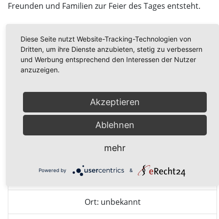
Freunden und Familien zur Feier des Tages entsteht.
Kursleitung:
gibt es in dem Sinne nicht - wir feiern alle
Diese Seite nutzt Website-Tracking-Technologien von
zusammen, Ansprechpartner ist Anke Iluna Jockheck
Dritten, um ihre Dienste anzubieten, stetig zu verbessern
und Werbung entsprechend den Interessen der Nutzer
Preis:
gibt es auch nicht - jeder möge etwas zu Essen
anzuzeigen.
und zu Trinken zum Teilen mitbringen
Anmeldung:
gerne wie immer unter 06486 - 6686 oder
Akzeptieren
info@neuwagenmuehle.de oder kommt spontan vorbei
Ablehnen
mehr
Veranstaltungsdetails
Powered by
&
22.08.2006 14:00 Uhr
Ort: unbekannt