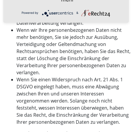
Wenn die Verarbeitung Ihrer personenbezogenen
Daten unrechtmäßig geschah/geschieht, können
Powered by
&
Sie statt der Löschung die Einschränkung der
Datenverarbeitung verlangen.
Wenn wir Ihre personenbezogenen Daten nicht
mehr benötigen, Sie sie jedoch zur Ausübung,
Verteidigung oder Geltendmachung von
Rechtsansprüchen benötigen, haben Sie das Recht,
statt der Löschung die Einschränkung der
Verarbeitung Ihrer personenbezogenen Daten zu
verlangen.
Wenn Sie einen Widerspruch nach Art. 21 Abs. 1
DSGVO eingelegt haben, muss eine Abwägung
zwischen Ihren und unseren Interessen
vorgenommen werden. Solange noch nicht
feststeht, wessen Interessen überwiegen, haben
Sie das Recht, die Einschränkung der Verarbeitung
Ihrer personenbezogenen Daten zu verlangen.