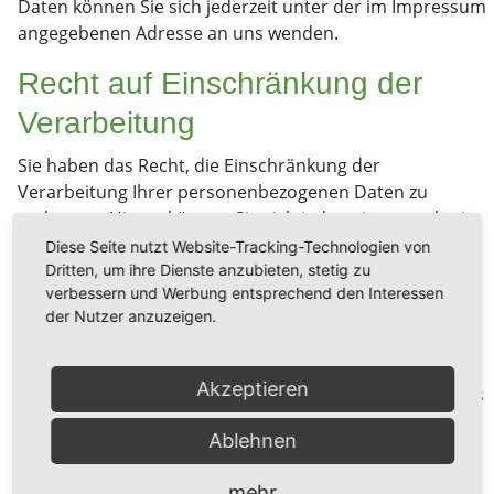
Daten können Sie sich jederzeit unter der im Impressum
angegebenen Adresse an uns wenden.
Recht auf Einschränkung der
Verarbeitung
Sie haben das Recht, die Einschränkung der
Verarbeitung Ihrer personenbezogenen Daten zu
verlangen. Hierzu können Sie sich jederzeit unter der im
Impressum angegebenen Adresse an uns wenden. Das
Diese Seite nutzt Website-Tracking-Technologien von
Recht auf Einschränkung der Verarbeitung besteht in
Dritten, um ihre Dienste anzubieten, stetig zu
verbessern und Werbung entsprechend den Interessen
folgenden Fällen:
der Nutzer anzuzeigen.
Wenn Sie die Richtigkeit Ihrer bei uns
gespeicherten personenbezogenen Daten
Akzeptieren
bestreiten, benötigen wir in der Regel Zeit, um dies
zu überprüfen. Für die Dauer der Prüfung haben
Ablehnen
Sie das Recht, die Einschränkung der Verarbeitung
Ihrer personenbezogenen Daten zu verlangen.
mehr